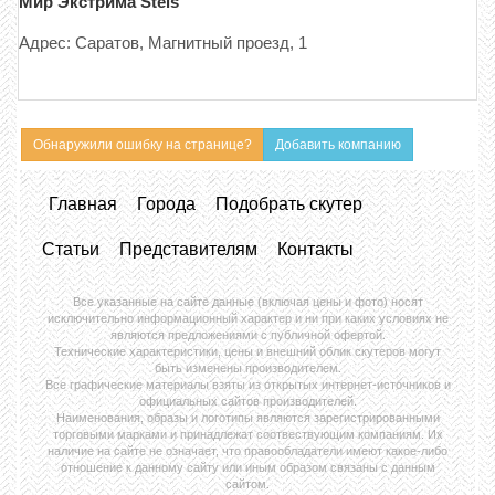
Мир Экстрима Stels
Адрес: Саратов, Магнитный проезд, 1
Обнаружили ошибку на странице?
Добавить компанию
Главная
Города
Подобрать скутер
Статьи
Представителям
Контакты
Все указанные на сайте данные (включая цены и фото) носят
исключительно информационный характер и ни при каких условиях не
являются предложениями с публичной офертой.
Технические характеристики, цены и внешний облик скутеров могут
быть изменены производителем.
Все графические материалы взяты из открытых интернет-источников и
официальных сайтов производителей.
Наименования, образы и логотипы являются зарегистрированными
торговыми марками и принадлежат соотвествующим компаниям. Их
наличие на сайте не означает, что правообладатели имеют какое-либо
отношение к данному сайту или иным образом связаны с данным
сайтом.