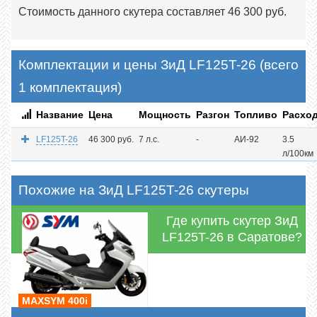
Стоимость данного скутера составляет 46 300 руб.
Комплектации и цены ЗиД LF125T-26 (всего
1 комплектация)
Название
Цена
Мощность
Разгон
Топливо
Расхо
LF125T-26
46 300 руб.
7 л.с.
-
АИ-92
3.5
л/100км
Похожие на ЗиД LF125T-26 скутеры
Где купить скутер ЗиД
LF125T-26 в Саратове?
MAXSYM 400i