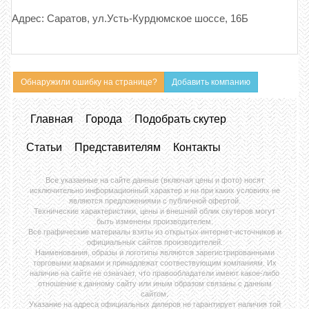
Адрес: Саратов, ул.Усть-Курдюмское шоссе, 16Б
Обнаружили ошибку на странице?
Добавить компанию
Главная
Города
Подобрать скутер
Статьи
Представителям
Контакты
Все указанные на сайте данные (включая цены и фото) носят
исключительно информационный характер и ни при каких условиях не
являются предложениями с публичной офертой.
Технические характеристики, цены и внешний облик скутеров могут
быть изменены производителем.
Все графические материалы взяты из открытых интернет-источников и
официальных сайтов производителей.
Наименования, образы и логотипы являются зарегистрированными
торговыми марками и принадлежат соотвествующим компаниям. Их
наличие на сайте не означает, что правообладатели имеют какое-либо
отношение к данному сайту или иным образом связаны с данным
сайтом.
Указание на адреса официальных дилеров не гарантирует наличия той