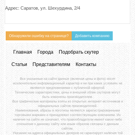
Адрес: Саратов, ул. Шехурдина, 2/4
Обнаружили ошибку на странице?
Добавить компанию
Главная
Города
Подобрать скутер
Статьи
Представителям
Контакты
Все указанные на сайте данные (включая цены и фото) носят
исключительно информационный характер и ни при каких условиях не
являются предложениями с публичной офертой.
Технические характеристики, цены и внешний облик скутеров могут
быть изменены производителем.
Все графические материалы взяты из открытых интернет-источников и
официальных сайтов производителей.
Наименования, образы и логотипы являются зарегистрированными
торговыми марками и принадлежат соотвествующим компаниям. Их
наличие на сайте не означает, что правообладатели имеют какое-либо
отношение к данному сайту или иным образом связаны с данным
сайтом.
Указание на адреса официальных дилеров не гарантирует наличия той