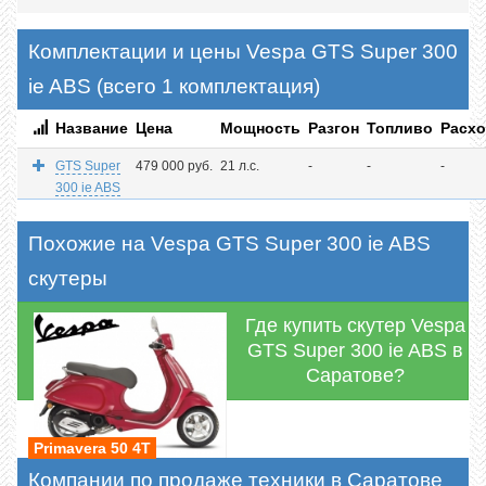
Комплектации и цены Vespa GTS Super 300
ie ABS (всего 1 комплектация)
Название
Цена
Мощность
Разгон
Топливо
Расх
GTS Super
479 000 руб.
21 л.с.
-
-
-
300 ie ABS
Похожие на Vespa GTS Super 300 ie ABS
скутеры
Где купить скутер Vespa
GTS Super 300 ie ABS в
Саратове?
Primavera 50 4T
Компании по продаже техники в Саратове